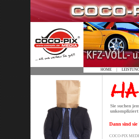
HOME
|
LEISTUN
Sie suchen je
unkompliziert 
Dann sind sie 
COCO-PIX MEDIA i