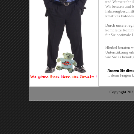
und Werbetechnik
Wir beraten und b
Fahrzeugbeschrift
kreatives Fotodes
Durch unsere regi
komplette Kommun
für Sie optimale 
Hierbei beraten w
Unterstützung erh
wie Sie es benöti
Nutzen Sie diese
... denn Fragen k
Copyright 2021